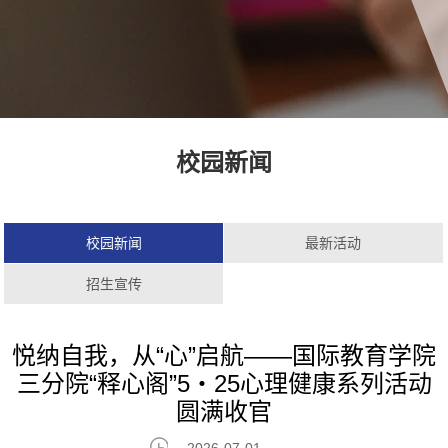
校园新闻
校园新闻
最新活动
招生宣传
悦纳自我，从“心”启航——国际教育学院
三分院“释心阁”5・25心理健康系列活动
圆满收官