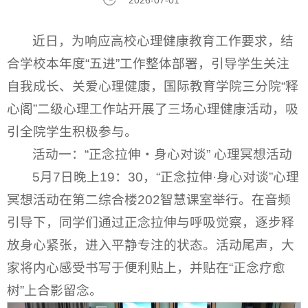
2026-07-01
近日，为响应高校心理健康教育工作要求，结
合学校本年度“五进”工作整体部署，引导学生关注
自我成长、关爱心理健康，国际教育学院三分院“释
心阁”二级心理工作站开展了三场心理健康活动，吸
引全院学生积极参与。
活动一：“正念拉伸・身心对谈” 心理冥想活动
5月7日晚上19：30，“正念拉伸·身心对谈”心理
冥想活动在第二综合楼202智慧课室举行。在音频
引导下，同学们通过正念拉伸与呼吸觉察，逐步释
放身心紧张，进入平静专注的状态。活动尾声，大
家将内心感受书写于便利贴上，并贴在“正念疗愈
树”上合影留念。