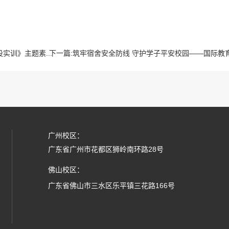
训》主题素...
下一篇:
筑牢宿舍安全防线 守护学子平安校园——国际教育
广州校区：
广东省广州市花都区狮岭南环路28号
佛山校区：
广东省佛山市三水区乐平镇三花路166号