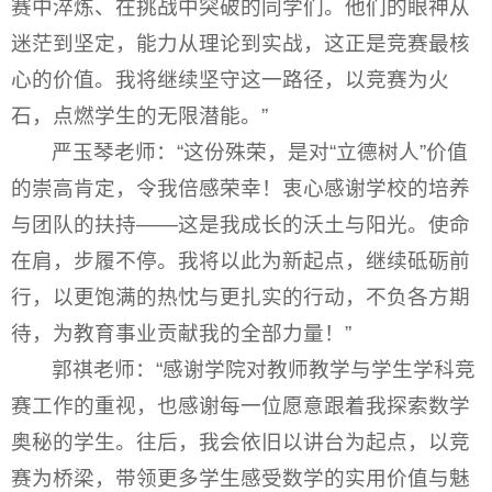
赛中淬炼、在挑战中突破的同学们。他们的眼神从
迷茫到坚定，能力从理论到实战，这正是竞赛最核
心的价值。我将继续坚守这一路径，以竞赛为火
石，点燃学生的无限潜能。”
严玉琴老师：“这份殊荣，是对“立德树人”价值
的崇高肯定，令我倍感荣幸！衷心感谢学校的培养
与团队的扶持——这是我成长的沃土与阳光。使命
在肩，步履不停。我将以此为新起点，继续砥砺前
行，以更饱满的热忱与更扎实的行动，不负各方期
待，为教育事业贡献我的全部力量！”
郭祺老师：“感谢学院对教师教学与学生学科竞
赛工作的重视，也感谢每一位愿意跟着我探索数学
奥秘的学生。往后，我会依旧以讲台为起点，以竞
赛为桥梁，带领更多学生感受数学的实用价值与魅