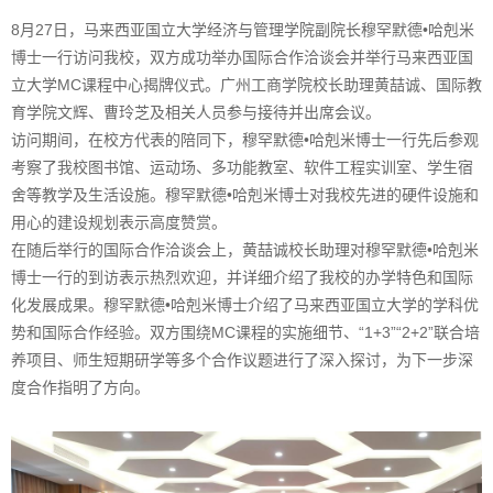
8月27日，马来西亚国立大学经济与管理学院副院长穆罕默德•哈剋米
博士一行访问我校，双方成功举办国际合作洽谈会并举行马来西亚国
立大学MC课程中心揭牌仪式。广州工商学院校长助理黄喆诚、国际教
育学院文辉、曹玲芝及相关人员参与接待并出席会议。
访问期间，在校方代表的陪同下，穆罕默德•哈剋米博士一行先后参观
考察了我校图书馆、运动场、多功能教室、软件工程实训室、学生宿
舍等教学及生活设施。穆罕默德•哈剋米博士对我校先进的硬件设施和
用心的建设规划表示高度赞赏。
在随后举行的国际合作洽谈会上，黄喆诚校长助理对穆罕默德•哈剋米
博士一行的到访表示热烈欢迎，并详细介绍了我校的办学特色和国际
化发展成果。穆罕默德•哈剋米博士介绍了马来西亚国立大学的学科优
势和国际合作经验。双方围绕MC课程的实施细节、“1+3”“2+2”联合培
养项目、师生短期研学等多个合作议题进行了深入探讨，为下一步深
度合作指明了方向。